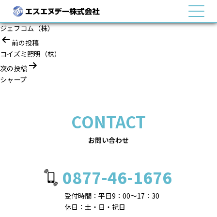
MENU
ジェフコム（株）
投
前の投稿
稿
コイズミ照明（株）
ナ
次の投稿
ビ
シャープ
ゲ
ー
シ
CONTACT
ョ
ン
お問い合わせ
0877-46-1676
受付時間：平日9：00～17：30
休日：土・日・祝日