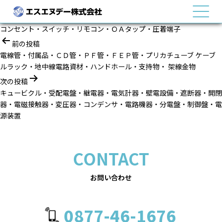
MENU
コンセント・スイッチ・リモコン・ＯＡタップ・圧着端子
投
前の投稿
稿
電線管・付属品・ＣＤ管・ＰＦ管・ＦＥＰ管・プリカチューブ ケーブ
ナ
ルラック・地中線電路資材・ハンドホール・支持物・ 架線金物
ビ
次の投稿
ゲ
キュービクル・受配電盤・継電器・電気計器・壁電設備・遮断器・開閉
ー
器・電磁接触器・変圧器・コンデンサ・電路機器・分電盤・制御盤・電
シ
源装置
ョ
ン
CONTACT
お問い合わせ
0877-46-1676