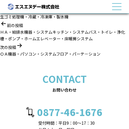
MENU
生ゴミ処理機・冷蔵・冷凍庫・製氷機
投
前の投稿
稿
ＨＡ・給排水機器・システムキッチン・システムバス・トイレ・浄化
ナ
槽・ポンプ・ホームエレベーター・床暖房システム
ビ
次の投稿
ゲ
ＯＡ機器・パソコン・システムフロア・パーテ－ション
ー
シ
ョ
CONTACT
ン
お問い合わせ
0877-46-1676
受付時間：平日9：00～17：30