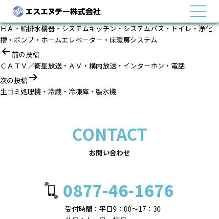
MENU
ＨＡ・給排水機器・システムキッチン・システムバス・トイレ・浄化
槽・ポンプ・ホームエレベーター・床暖房システム
投
前の投稿
稿
ＣＡＴＶ／衛星放送・ＡＶ・構内放送・インターホン・電話
ナ
次の投稿
ビ
生ゴミ処理機・冷蔵・冷凍庫・製氷機
ゲ
ー
シ
CONTACT
ョ
ン
お問い合わせ
0877-46-1676
受付時間：平日9：00～17：30